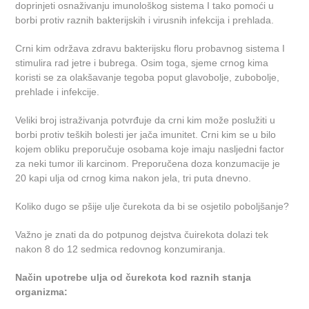
doprinjeti osnaživanju imunološkog sistema I tako pomoći u
borbi protiv raznih bakterijskih i virusnih infekcija i prehlada.
Crni kim održava zdravu bakterijsku floru probavnog sistema I
stimulira rad jetre i bubrega. Osim toga, sjeme crnog kima
koristi se za olakšavanje tegoba poput glavobolje, zubobolje,
prehlade i infekcije.
Veliki broj istraživanja potvrđuje da crni kim može poslužiti u
borbi protiv teških bolesti jer jača imunitet. Crni kim se u bilo
kojem obliku preporučuje osobama koje imaju nasljedni factor
za neki tumor ili karcinom. Preporučena doza konzumacije je
20 kapi ulja od crnog kima nakon jela, tri puta dnevno.
Koliko dugo se pšije ulje čurekota da bi se osjetilo poboljšanje?
Važno je znati da do potpunog dejstva čuirekota dolazi tek
nakon 8 do 12 sedmica redovnog konzumiranja.
Način upotrebe ulja od čurekota kod raznih stanja
organizma: