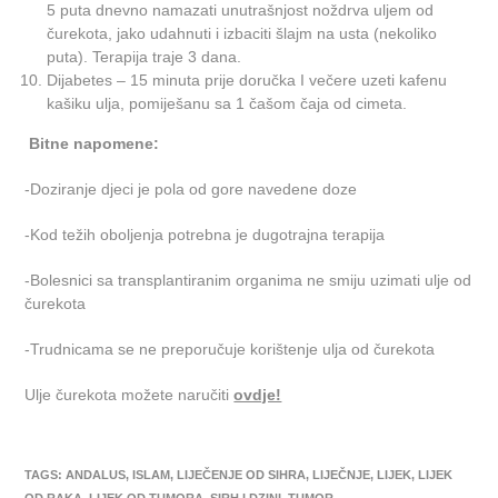
5 puta dnevno namazati unutrašnjost noždrva uljem od
čurekota, jako udahnuti i izbaciti šlajm na usta (nekoliko
puta). Terapija traje 3 dana.
Dijabetes – 15 minuta prije doručka I večere uzeti kafenu
kašiku ulja, pomiješanu sa 1 čašom čaja od cimeta.
Bitne napomene:
-Doziranje djeci je pola od gore navedene doze
-Kod težih oboljenja potrebna je dugotrajna terapija
-Bolesnici sa transplantiranim organima ne smiju uzimati ulje od
čurekota
-Trudnicama se ne preporučuje korištenje ulja od čurekota
Ulje čurekota možete naručiti
ovdje!
TAGS
:
ANDALUS
,
ISLAM
,
LIJEČENJE OD SIHRA
,
LIJEČNJE
,
LIJEK
,
LIJEK
OD RAKA
,
LIJEK OD TUMORA
,
SIRH I DZINI
,
TUMOR