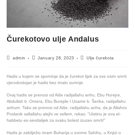
Čurekotovo ulje Andalus
admin
January 28, 2023
Ulje čurekota
Hadis u kojem se spominje da je čurekot lijek za sve osim smrti
vjerodostojan je hadis bez imalo sumnje.
Ovaj hadis se prenosi od Aiše radijallahu anhu, Ebu Hurejre,
Abdullah b. Omera, Ebu Burejde I Usame b. Šerika, radijallahu
anhum. Tako se prenosi od Aiše, radijallahu anha, da je Allahov
Poslanik sallallahu alejhi ve sellem, rekao: “Uistinu je ova el-
habbetu es-sevdalijek za svaku bolest izuzev smrti!”
Hadis je zabilježio imam Buharija u svome Sahihu, u Knjizi o