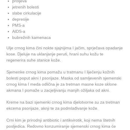
proljeva
jetrenih bolesti
slabe cirkulacije
depresije
PMS-a
AIDS-a
bubrežnih kamenaca
Ulje crnog kima čini nokte sjajnijima I jačim, sprječava opadanje
kose. Djeluje na uklanjanje peruti, hrani suhu kožu te
regenerira suhe stanice kože.
Sjemenke crnog kima pomažu u tratmanu I liječenju kožnih
bolesti poput akni I psorijaze. Maska od samljevenih sjemenski
crnog kima I meda odlična je za tretman masne koze sklone
akmana I pomaže u zacjeljivanju manjih ožiljaka od akni.
Kreme na bazi sjemenki crnog kima djelotvorne su za tretman
ekcema psorijaze, aknji te za podmlađivanje kože.
Crni kim je prirodnji antibiotic i antikvirotik, koji nema štetnih
posljedica. Redovno konzumiranje sjemenski crnog kima će