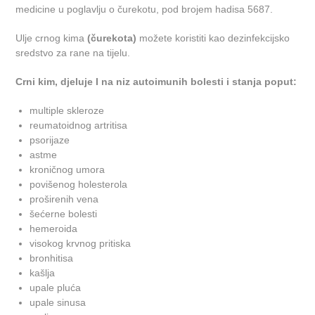
medicine u poglavlju o čurekotu, pod brojem hadisa 5687.
Ulje crnog kima
(čurekota)
možete koristiti kao dezinfekcijsko
sredstvo za rane na tijelu.
Crni kim, djeluje I na niz autoimunih bolesti i stanja poput:
multiple skleroze
reumatoidnog artritisa
psorijaze
astme
kroničnog umora
povišenog holesterola
proširenih vena
šećerne bolesti
hemeroida
visokog krvnog pritiska
bronhitisa
kašlja
upale pluća
upale sinusa