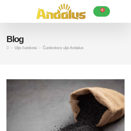
0
Karakteristike Andalus ulja
Korisni savjeti
Posebne ponude
Blog
>
Ulje čurekota
>
Čurekotovo ulje Andalus