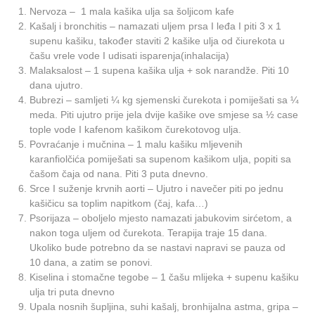
Nervoza – 1 mala kašika ulja sa šoljicom kafe
Kašalj i bronchitis – namazati uljem prsa I leđa I piti 3 x 1
supenu kašiku, također staviti 2 kašike ulja od čiurekota u
čašu vrele vode I udisati isparenja(inhalacija)
Malaksalost – 1 supena kašika ulja + sok narandže. Piti 10
dana ujutro.
Bubrezi – samljeti ¼ kg sjemenski čurekota i pomiješati sa ¼
meda. Piti ujutro prije jela dvije kašike ove smjese sa ½ case
tople vode I kafenom kašikom čurekotovog ulja.
Povraćanje i mučnina – 1 malu kašiku mljevenih
karanfiolčića pomiješati sa supenom kašikom ulja, popiti sa
čašom čaja od nana. Piti 3 puta dnevno.
Srce I suženje krvnih aorti – Ujutro i navečer piti po jednu
kašičicu sa toplim napitkom (čaj, kafa…)
Psorijaza – oboljelo mjesto namazati jabukovim sirćetom, a
nakon toga uljem od čurekota. Terapija traje 15 dana.
Ukoliko bude potrebno da se nastavi napravi se pauza od
10 dana, a zatim se ponovi.
Kiselina i stomačne tegobe – 1 čašu mlijeka + supenu kašiku
ulja tri puta dnevno
Upala nosnih šupljina, suhi kašalj, bronhijalna astma, gripa –