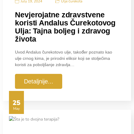
Ulje čurekota
July 19, 2024
Nevjerojatne zdravstvene
koristi Andalus Čurekotovog
Ulja: Tajna boljeg i zdravog
života
Uvod Andalus čurekotovo ulje, također poznato kao
ulje crnog kima, je prirodni eliksir koji se stoljećima
koristi za poboljšanje zdravlja…
Detaljnije...
25
May