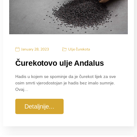
Ulje čurekota
January 28, 2023
Čurekotovo ulje Andalus
Hadis u kojem se spominje da je čurekot lijek za sve
osim smrti vjerodostojan je hadis bez imalo sumnje.
Ovaj…
Detaljnije...