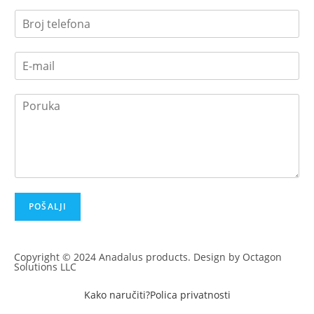
F
L
i
a
r
s
s
t
t
POŠALJI
Copyright © 2024 Anadalus products. Design by Octagon
Solutions LLC
Kako naručiti?
Polica privatnosti