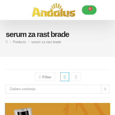
0
Karakteristike Andalus ulja
Korisni savjeti
Posebne ponude
serum za rast brade
>
Products
>
serum za rast brade
Filter
Zadano sortiranje