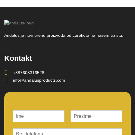
Andalus je novi brend proizvoda od čurekota na našem tržištu.
Kontakt
+387603316528
info@andalusproducts.com
F
L
i
a
r
s