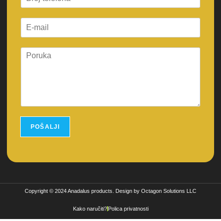
s
t
t
POŠALJI
Copyright © 2024 Anadalus products. Design by Octagon Solutions LLC
Kako naručiti?
Polica privatnosti