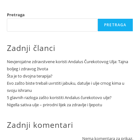
Pretraga
PRETRAGA
Zadnji članci
Nevjerojatne zdravstvene koristi Andalus Čurekotovog Ulja: Tajna
boljeg i zdravog života
Šta je to dvojna terapija?
Evo zašto biste trebali uvrstiti jabuku, datulje i ulje crnog kima u
svoju ishranu
5 glavnih razloga zašto koristiti Andalus čurekotovo ulje?
Nigella sativa ulje – prirodni lijek za zdravlje i ljepotu
Zadnji komentari
Nema komentara za prikaz.