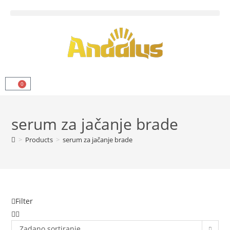
0
serum za jačanje brade
>
Products
>
serum za jačanje brade
Filter
Zadano sortiranje