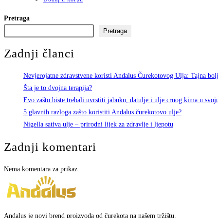
Pretraga
Pretraga
Zadnji članci
Nevjerojatne zdravstvene koristi Andalus Čurekotovog Ulja: Tajna bolj
Šta je to dvojna terapija?
Evo zašto biste trebali uvrstiti jabuku, datulje i ulje crnog kima u svoj
5 glavnih razloga zašto koristiti Andalus čurekotovo ulje?
Nigella sativa ulje – prirodni lijek za zdravlje i ljepotu
Zadnji komentari
Nema komentara za prikaz.
Andalus je novi brend proizvoda od čurekota na našem tržištu.