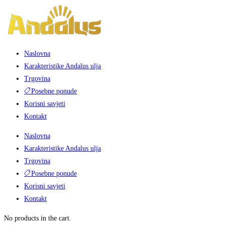
Skip
to
content
Naslovna
Karakteristike Andalus ulja
Trgovina
Posebne ponude
Korisni savjeti
Kontakt
Naslovna
Karakteristike Andalus ulja
Trgovina
Posebne ponude
Korisni savjeti
Kontakt
No products in the cart.