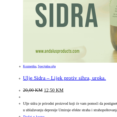
Kozmetika
,
Specijalna ulja
Ulje Sidra – Lijek protiv sihra, uroka.
Original
Current
20,00
KM
12,50
KM
price
price
was:
is:
20,00 KM.
12,50 KM.
Ulje sidra je prirodni proizvod koji će vam pomoći da postignet
u ublažavanju depresije Umiruje efekte straha i strahopoštovanj
Dodaj u korpu