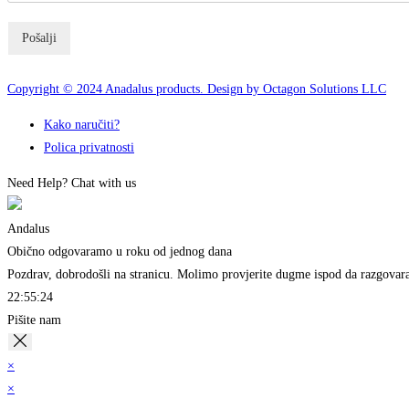
Pošalji
Copyright © 2024 Anadalus products. Design by Octagon Solutions LLC
Kako naručiti?
Polica privatnosti
Need Help? Chat with us
Andalus
Obično odgovaramo u roku od jednog dana
Pozdrav, dobrodošli na stranicu. Molimo provjerite dugme ispod da razgova
22:55:24
Pišite nam
×
×