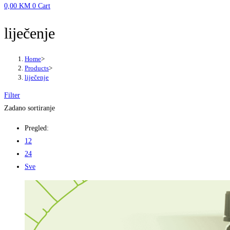
0,00
KM
0
Cart
liječenje
Home
>
Products
>
liječenje
Filter
Zadano sortiranje
Pregled:
12
24
Sve