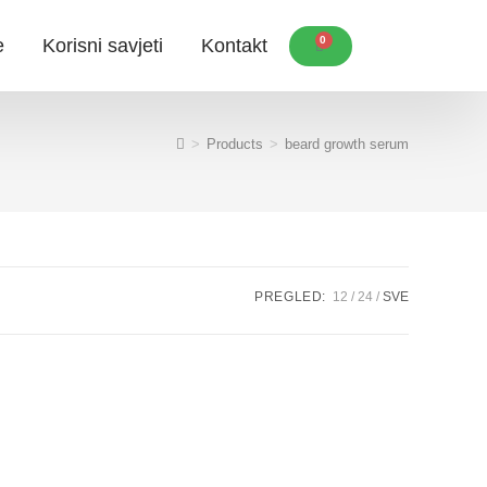
0
e
Korisni savjeti
Kontakt
>
Products
>
beard growth serum
PREGLED:
12
24
SVE