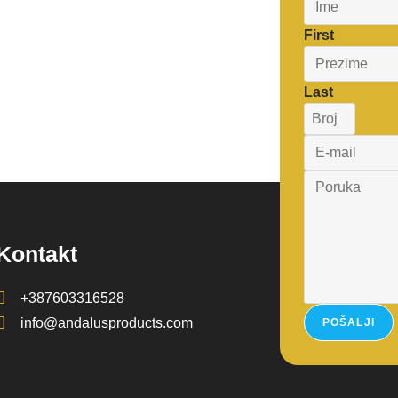
First
Last
Kontakt
+387603316528
info@andalusproducts.com
POŠALJI