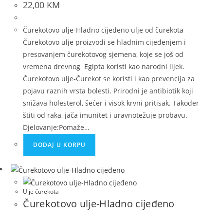
22,00
KM
Čurekotovo ulje-Hladno cijeđeno ulje od čurekota
Čurekotovo ulje proizvodi se hladnim cijeđenjem i
presovanjem čurekotovog sjemena, koje se još od
vremena drevnog Egipta koristi kao narodni lijek.
Čurekotovo ulje-Čurekot se koristi i kao prevencija za
pojavu raznih vrsta bolesti. Prirodni je antibiotik koji
snižava holesterol, šećer i visok krvni pritisak. Također
štiti od raka, jača imunitet i uravnotežuje probavu.
Djelovanje:Pomaže…
DODAJ U KORPU
Ulje čurekota
Čurekotovo ulje-Hladno cijeđeno