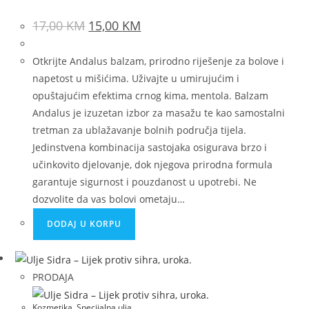
17,00
KM
15,00
KM
Otkrijte Andalus balzam, prirodno riješenje za bolove i
napetost u mišićima. Uživajte u umirujućim i
opuštajućim efektima crnog kima, mentola. Balzam
Andalus je izuzetan izbor za masažu te kao samostalni
tretman za ublažavanje bolnih područja tijela.
Jedinstvena kombinacija sastojaka osigurava brzo i
učinkovito djelovanje, dok njegova prirodna formula
garantuje sigurnost i pouzdanost u upotrebi. Ne
dozvolite da vas bolovi ometaju…
DODAJ U KORPU
PRODAJA
Kozmetika
,
Specijalna ulja