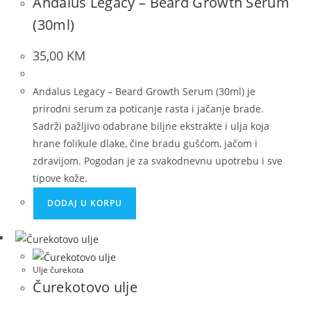
Andalus Legacy – Beard Growth Serum
(30ml)
35,00
KM
Andalus Legacy – Beard Growth Serum (30ml) je
prirodni serum za poticanje rasta i jačanje brade.
Sadrži pažljivo odabrane biljne ekstrakte i ulja koja
hrane folikule dlake, čine bradu gušćom, jačom i
zdravijom. Pogodan je za svakodnevnu upotrebu i sve
tipove kože.
DODAJ U KORPU
Ulje čurekota
Čurekotovo ulje