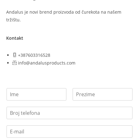
Andalus je novi brend proizvoda od čurekota na našem
tržištu.
Kontakt
+387603316528
info@andalusproducts.com
F
L
i
a
r
s
s
t
t