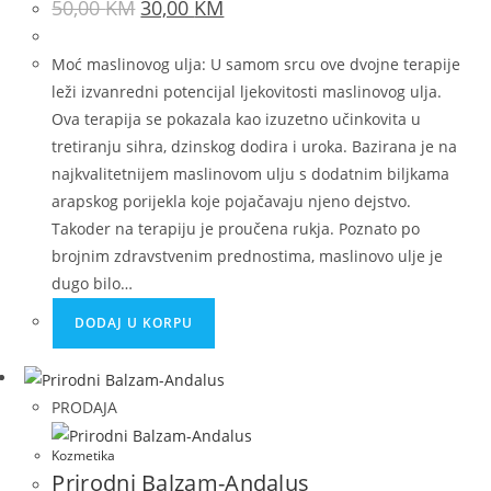
50,00
KM
30,00
KM
Moć maslinovog ulja: U samom srcu ove dvojne terapije
leži izvanredni potencijal ljekovitosti maslinovog ulja.
Ova terapija se pokazala kao izuzetno učinkovita u
tretiranju sihra, dzinskog dodira i uroka. Bazirana je na
najkvalitetnijem maslinovom ulju s dodatnim biljkama
arapskog porijekla koje pojačavaju njeno dejstvo.
Takoder na terapiju je proučena rukja. Poznato po
brojnim zdravstvenim prednostima, maslinovo ulje je
dugo bilo…
DODAJ U KORPU
PRODAJA
Kozmetika
Prirodni Balzam-Andalus