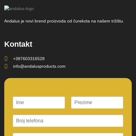
Andalus je novi brend proizvoda od čurekota na našem tržištu.
Kontakt
+387603316528
info@andalusproducts.com
F
L
i
a
r
s
s
t
t