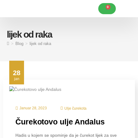
0
Karakteristike Andalus ulja
Korisni savjeti
Posebne ponude
lijek od raka
>
Blog
>
lijek od raka
28
jan
Januar 28, 2023
Ulje čurekota
Čurekotovo ulje Andalus
Hadis u kojem se spominje da je čurekot lijek za sve