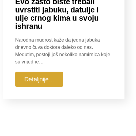
Evo zašto biste trebali
uvrstiti jabuku, datulje i
ulje crnog kima u svoju
ishranu
Narodna mudrost kaže da jedna jabuka
dnevno čuva doktora daleko od nas.
Međutim, postoji još nekoliko namirnica koje
su vrijedne…
Detaljnije...