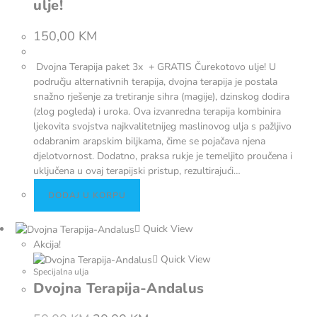
ulje!
150,00
KM
Dvojna Terapija paket 3x + GRATIS Čurekotovo ulje! U
području alternativnih terapija, dvojna terapija je postala
snažno rješenje za tretiranje sihra (magije), dzinskog dodira
(zlog pogleda) i uroka. Ova izvanredna terapija kombinira
ljekovita svojstva najkvalitetnijeg maslinovog ulja s pažljivo
odabranim arapskim biljkama, čime se pojačava njena
djelotvornost. Dodatno, praksa rukje je temeljito proučena i
uključena u ovaj terapijski pristup, rezultirajući…
DODAJ U KORPU
Quick View
Akcija!
Quick View
Specijalna ulja
Dvojna Terapija-Andalus