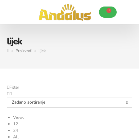
0
Karakteristike Andalus ulja
Posebne ponude
lijek
>
Proizvodi
>
lijek
Filter
Zadano sortiranje
View:
12
24
All