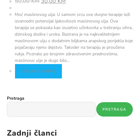
50,00
KM
30,00
KM
Moć maslinovog ulja: U samom srcu ove dvojne terapije leži
izvanredni potencijal ljekovitosti maslinovog ulja. Ova
terapija se pokazala kao izuzetno učinkovita u tretiranju sihra,
dzinskog dodira i uroka. Bazirana je na najkvalitetnijem
maslinovom ulju s dodatnim biljkama arapskog porijekla koje
pojačavaju njeno dejstvo. Takoder na terapiju je proučena
rukja. Poznato po brojnim zdravstvenim prednostima,
maslinovo ulje je dugo bilo…
DODAJ U KORPU
Pretraga
PRETRAGA
Zadnji članci