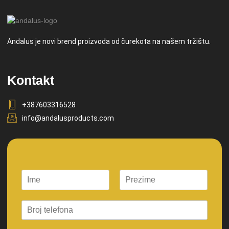
Andalus je novi brend proizvoda od čurekota na našem tržištu.
Kontakt
+387603316528
info@andalusproducts.com
F
L
i
a
r
s
s
t
t