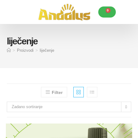
0
Karakteristike Andalus ulja
Korisni savjeti
Posebne ponude
liječenje
>
Proizvodi
>
liječenje
Filter
Zadano sortiranje