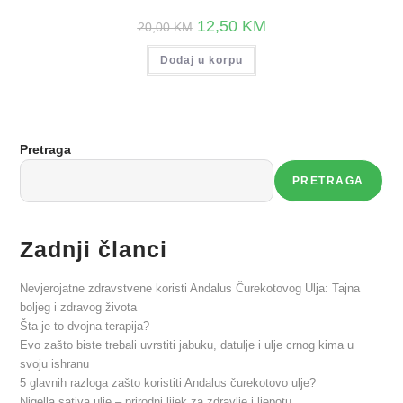
12,50
KM
20,00
KM
Dodaj u korpu
Pretraga
PRETRAGA
Zadnji članci
Nevjerojatne zdravstvene koristi Andalus Čurekotovog Ulja: Tajna
boljeg i zdravog života
Šta je to dvojna terapija?
Evo zašto biste trebali uvrstiti jabuku, datulje i ulje crnog kima u
svoju ishranu
5 glavnih razloga zašto koristiti Andalus čurekotovo ulje?
Nigella sativa ulje – prirodni lijek za zdravlje i ljepotu