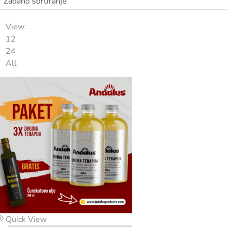
Zadano sortiranje
View:
12
24
All
Quick View