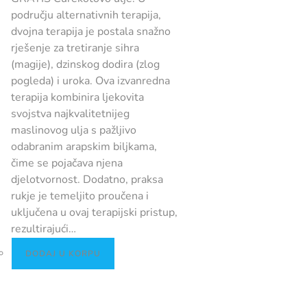
području alternativnih terapija,
dvojna terapija je postala snažno
rješenje za tretiranje sihra
(magije), dzinskog dodira (zlog
pogleda) i uroka. Ova izvanredna
terapija kombinira ljekovita
svojstva najkvalitetnijeg
maslinovog ulja s pažljivo
odabranim arapskim biljkama,
čime se pojačava njena
djelotvornost. Dodatno, praksa
rukje je temeljito proučena i
uključena u ovaj terapijski pristup,
rezultirajući…
DODAJ U KORPU