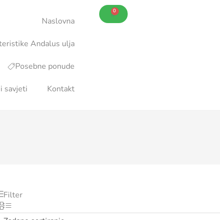
0
Naslovna
teristike Andalus ulja
Posebne ponude
i savjeti
Kontakt
Filter