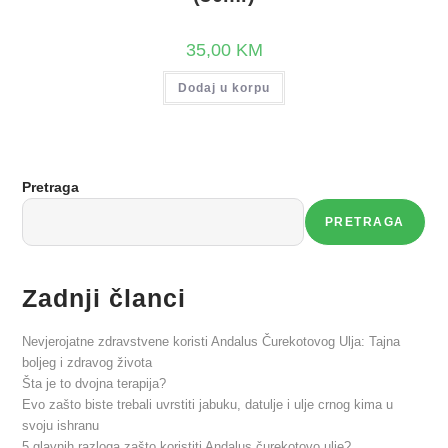
35,00
KM
Dodaj u korpu
Pretraga
PRETRAGA
Zadnji članci
Nevjerojatne zdravstvene koristi Andalus Čurekotovog Ulja: Tajna
boljeg i zdravog života
Šta je to dvojna terapija?
Evo zašto biste trebali uvrstiti jabuku, datulje i ulje crnog kima u
svoju ishranu
5 glavnih razloga zašto koristiti Andalus čurekotovo ulje?