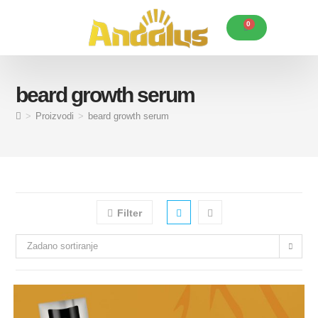
0
Karakteristike Andalus ulja
Korisni savjeti
Posebne ponude
beard growth serum
>
Proizvodi
>
beard growth serum
Filter
Zadano sortiranje